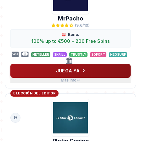
A TENER EN CUENTA
Interface may feel promotion-heavy for new users
MrPacho
(9.6/10)
Bono:
100% up to €500 + 200 Free Spins
NETELLER
SKRILL
TRUSTLY
SOFORT
NEOSURF
JUEGA YA
Más info
ELECCIÓN DEL EDITOR
POR QUÉ NOS GUSTA
Interface may feel promotion-heavy for new users
A TENER EN CUENTA
9
Limited innovative features
Platin Casino