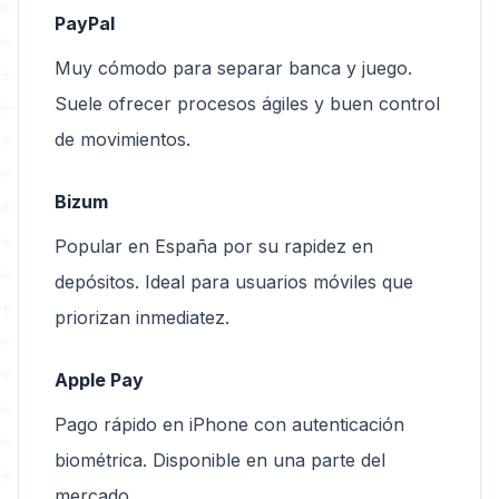
PayPal
Muy cómodo para separar banca y juego.
Suele ofrecer procesos ágiles y buen control
de movimientos.
Bizum
Popular en España por su rapidez en
depósitos. Ideal para usuarios móviles que
priorizan inmediatez.
Apple Pay
Pago rápido en iPhone con autenticación
biométrica. Disponible en una parte del
mercado.