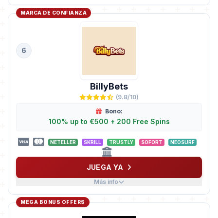
MARCA DE CONFIANZA
POR QUÉ NOS GUSTA
Beginner-friendly setup and easy navigation
Reliable payment support with Skrill integration
Suitable for casual and mid-level players
6
A TENER EN CUENTA
Bonus size smaller than top competitors
BillyBets
(9.8/10)
Bono:
100% up to €500 + 200 Free Spins
NETELLER
SKRILL
TRUSTLY
SOFORT
NEOSURF
JUEGA YA
Más info
MEGA BONUS OFFERS
POR QUÉ NOS GUSTA
Straightforward bonus structure without overwhelming tiers