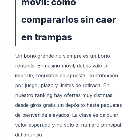
móvil: cómo
compararlos sin caer
en trampas
Un bono grande no siempre es un bono
rentable. En casino móvil, debes valorar
importe, requisitos de apuesta, contribución
por juego, plazo y límites de retirada. En
nuestro ranking hay ofertas muy distintas:
desde giros gratis sin depósito hasta paquetes
de bienvenida elevados. La clave es calcular
valor esperado y no solo el número principal
del anuncio.