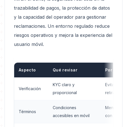
trazabilidad de pagos, la protección de datos
y la capacidad del operador para gestionar
reclamaciones. Un entorno regulado reduce
riesgos operativos y mejora la experiencia del
usuario móvil.
Aspecto
Qué revisar
Por qué i
KYC claro y
Evita bloqu
Verificación
proporcional
retirar
Condiciones
Menos conf
Términos
accesibles en móvil
con bonos