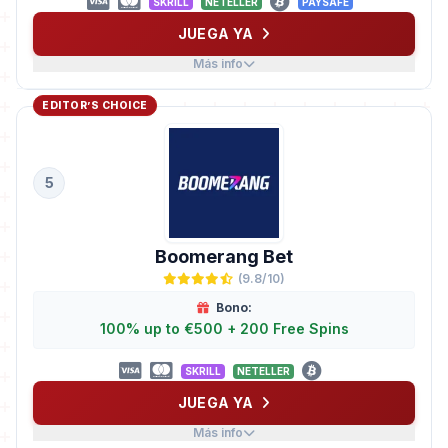
SKRILL
NETELLER
PAYSAFE
JUEGA YA
Más info
EDITOR’S CHOICE
POR QUÉ NOS GUSTA
Supports Skrill for faster withdrawals
Premium-style casino with VIP appeal
Wide variety of high-stakes games
5
A TENER EN CUENTA
Withdrawal verification could take longer for large wins
Boomerang Bet
(9.8/10)
Bono:
100% up to €500 + 200 Free Spins
SKRILL
NETELLER
JUEGA YA
Más info